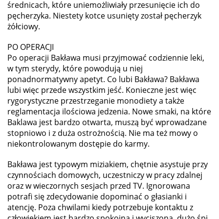
średnicach, które uniemożliwiały przesunięcie ich do
pęcherzyka. Niestety kotce usunięty został pęcherzyk
żółciowy.
PO OPERACJI
Po operacji Bakława musi przyjmować codziennie leki,
w tym sterydy, które powodują u niej
ponadnormatywny apetyt. Co lubi Bakława? Bakława
lubi więc przede wszystkim jeść. Konieczne jest więc
rygorystyczne przestrzeganie monodiety a także
reglamentacja ilościowa jedzenia. Nowe smaki, na które
Baklawa jest bardzo otwarta, muszą być wprowadzane
stopniowo i z duża ostrożnością. Nie ma też mowy o
niekontrolowanym dostępie do karmy.
Bakława jest typowym miziakiem, chętnie asystuje przy
czynnościach domowych, uczestniczy w pracy zdalnej
oraz w wieczornych sesjach przed TV. Ignorowana
potrafi się zdecydowanie dopominać o głasianki i
atencję. Poza chwilami kiedy potrzebuje kontaktu z
człowiekiem jest bardzo spokojna i wyciszona, dużo śpi