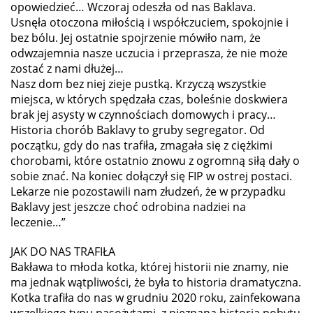
opowiedzieć… Wczoraj odeszła od nas Baklava.
Usnęła otoczona miłością i współczuciem, spokojnie i
bez bólu. Jej ostatnie spojrzenie mówiło nam, że
odwzajemnia nasze uczucia i przeprasza, że nie może
zostać z nami dłużej…
Nasz dom bez niej zieje pustką. Krzyczą wszystkie
miejsca, w których spędzała czas, boleśnie doskwiera
brak jej asysty w czynnościach domowych i pracy…
Historia chorób Baklavy to gruby segregator. Od
początku, gdy do nas trafiła, zmagała się z ciężkimi
chorobami, które ostatnio znowu z ogromną siłą dały o
sobie znać. Na koniec dołączył się FIP w ostrej postaci.
Lekarze nie pozostawili nam złudzeń, że w przypadku
Baklavy jest jeszcze choć odrobina nadziei na
leczenie…”
JAK DO NAS TRAFIŁA
Bakława to młoda kotka, której historii nie znamy, nie
ma jednak wątpliwości, że była to historia dramatyczna.
Kotka trafiła do nas w grudniu 2020 roku, zainfekowana
wszelkiego typu pasożytami, z nieznaną historią pobytu