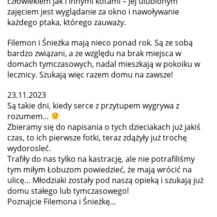
człowiekiem jak i innymi kotami – jej ulubionym
zajęciem jest wyglądanie za okno i nawoływanie
każdego ptaka, którego zauważy.
Filemon i Śnieżka mają nieco ponad rok. Są ze sobą
bardzo związani, a ze względu na brak miejsca w
domach tymczasowych, nadal mieszkają w pokoiku w
lecznicy. Szukają więc razem domu na zawsze!
23.11.2023
Są takie dni, kiedy serce z przytupem wygrywa z
rozumem…
Zbieramy się do napisania o tych dzieciakach już jakiś
czas, to ich pierwsze fotki, teraz zdążyły już trochę
wydorosleć.
Trafiły do nas tylko na kastrację, ale nie potrafiliśmy
tym miłym Łobuzom powiedzieć, że mają wrócić na
ulicę… Młodziaki zostały pod naszą opieką i szukają już
domu stałego lub tymczasowego!
Poznajcie Filemona i Śnieżkę…