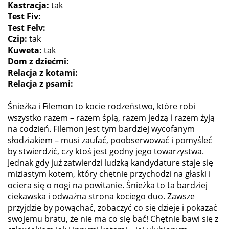
Kastracja:
tak
Test Fiv:
Test Felv:
Czip:
tak
Kuweta:
tak
Dom z dziećmi:
Relacja z kotami:
Relacja z psami:
Śnieżka i Filemon to kocie rodzeństwo, które robi
wszystko razem – razem śpią, razem jedzą i razem żyją
na codzień. Filemon jest tym bardziej wycofanym
słodziakiem – musi zaufać, poobserwować i pomyśleć
by stwierdzić, czy ktoś jest godny jego towarzystwa.
Jednak gdy już zatwierdzi ludzką kandydature staje się
miziastym kotem, który chętnie przychodzi na głaski i
ociera się o nogi na powitanie. Śnieżka to ta bardziej
ciekawska i odważna strona kociego duo. Zawsze
przyjdzie by powąchać, zobaczyć co się dzieje i pokazać
swojemu bratu, że nie ma co się bać! Chętnie bawi się z