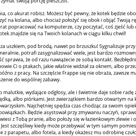
otrzymać swoją porcję pieszczot.
ia, co akurat robisz. Możesz być pewny, że kotek będzie obo
zyć na kolana, albo chociaż położyć się obok i objąć Twoją r
urat popracować na komputerze, czy poczytać, coś zjeść lub 
kotek znajdzie się na Twoich kolanach w ciągu kilku chwil!
 za uszkiem, pod brodą, nawet po brzuszku! Sygnalizuje prz
alnie, potrafi zasygnalizować wiele, jest bardzo rozmown
ść sprawia, że od razu nawiążecie ze sobą kontakt. Bezbłędni
wie Ci o ptakach, jakie właśnie widział za oknem, albo przez
późno z pracy. Na szczęście Frappe się nie obraża, zawsze 
szenie do wspólnej zabawy.
o malutkie, wydające odgłosy, ale i świetnie daje sobie radę 
ędką, albo piórkami. Jest zwierzątkiem bardzo otwartym na 
towarzyskim. Najchętniej spędza czas chodząc za swoim op
bowiązkach. Będzie asystował przy zmywaniu naczyń, sprawdz
wiesi z Tobą pranie, albo położy się w łazienkowym zlewie i
. Jest szczęśliwy kiedy może przebywać w tym samym pomies
z parapetu, albo fotela, a kiedy okażesz mu odrobinę czułoś