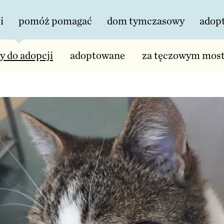
i
pomóż pomagać
dom tymczasowy
adop
y do adopcji
adoptowane
za tęczowym mos