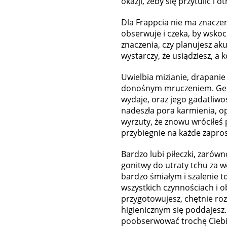
okazji, żeby się przytulić i 
Dla Frappcia nie ma znaczen
obserwuje i czeka, by wskoc
znaczenia, czy planujesz ak
wystarczy, że usiądziesz, a 
Uwielbia mizianie, drapanie
donośnym mruczeniem. Gener
wydaje, oraz jego gadatliwo
nadeszła pora karmienia, opo
wyrzuty, że znowu wróciłeś 
przybiegnie na każde zapro
Bardzo lubi piłeczki, zarówn
gonitwy do utraty tchu za w
bardzo śmiałym i szalenie 
wszystkich czynnościach i o
przygotowujesz, chętnie roz
higienicznym się poddajesz
poobserwować trochę Ciebie 