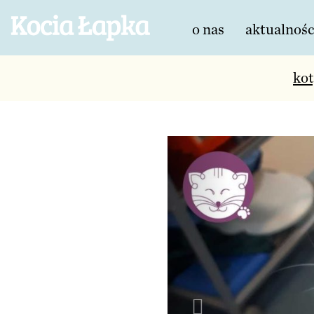
o nas
aktualnośc
kot