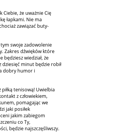
k Ciebie, że uważnie Cię
ękę łapkami. Nie ma
chociaż zawiązać buty-
y tym swoje zadowolenie
y. Zakres dźwięków które
e będziesz wiedział, że
 dziesięć minut będzie robił
ma dobry humor i
z piłką tenisową! Uwielbia
kontakt z człowiekiem,
iekunem, pomagając we
i jaki posiłek
 oceni jakim zabiegom
zczeniu co Ty,
ci, będzie najszczęśliwszy.