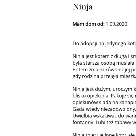
Ninja
Mam dom od:
1.09.2020
Do adopcji na jedynego ko
Ninja jest kotem z długą i s
była starszą osobą musiała 
Potem zmarła również jej prz
gdy rodzina przejęła mieszka
Ninja jest dużym, uroczym k
blisko opiekuna. Pakuje się 
opiekunów siada na kanapie. 
Gada wtedy niezadowolony,
Uwielbia wskakiwać do wanny
fontanny. Lubi też zabawy 
Ninja toleruje inne koty, al