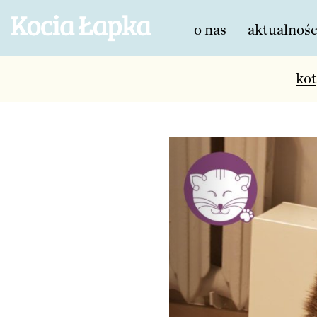
o nas
aktualnośc
kot