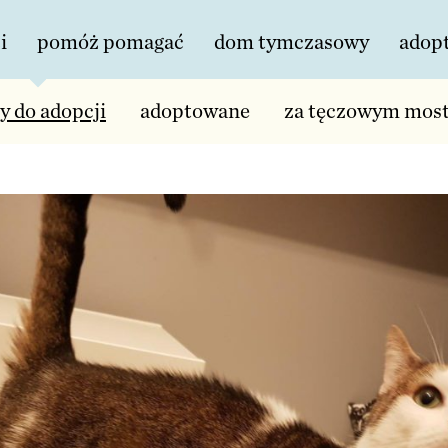
i
pomóż pomagać
dom tymczasowy
adop
y do adopcji
adoptowane
za tęczowym mos