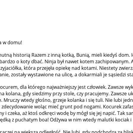
ta w domu!
mutną historią Razem z inną kotką, Bunią, mieli kiedyś dom. 
bardzo o koty dbać. Ninja był nawet kotem zachipowanym. Al
yjaciółka, która przejęła opiekę nad kotami. Niestety zwierz
nie, zostały wystawione na ulicę, a dokarmiali je sąsiedzi sta
ocurem, dla którego najważniejszy jest człowiek. Zawsze wyk
na kolana, gdy siedzimy przy stole, czy pracujemy. Zawsze uk
Mruczy wtedy głośno, grzeje kolanka i się tuli. Nie lubi jed
 zdecydowanie woląc mieć grunt pod nogami. Kocurek zafa
 i czeka, aż ktoś odkręci wodę by mógł się jej napić. Tak sa
wędką z puchatym boa! Odżywa w nim wtedy malutki kociak i 
e raczej na większą odległość. Nie lubi, gdy podchodzą za bl