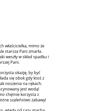
Ich właścicielka, mimo że
e starsza Pani zmarła.
aki weszły w skład spadku i
rszej Pani.
orzysta okazję, by być
łada się obok gdy ktoś z
nak noszenia na rękach.
scynowany jest wodą!
mo chętnie korzysta z
istne szaleństwo zabawy!
isko, wtedy od razu macha