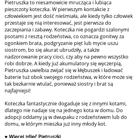
Pietruszka to niesamowicie mrucząca i lubiąca
pieszczoty koteczka. W pierwszym kontakcie z
człowiekiem jest dość nieśmiała, ale kiedy tylko człowiek
przestaje się nią interesować, jest pierwsza do
zaczepiania i zabawy. Koteczka nie pogardzi
szalonymi
psotami z resztą rodzeństwa, co oznacza gonitwy za
ogonkiem brata, podgryzanie pięt lub mycie uszu
siostrom, bo się akurat ubrudziły, a także
nadzorowanie pracy cioci, czy aby na pewno wszystko
robi dobrze. A kiedy już akumulatory się wyczerpią,
Pietruszka uwielbia zwijać się w kłębuszek i ładować
baterie tuż obok swojego rodzeństwa, w które może się
tak bezkarnie wtulać, ponieważ siostry i brat są
najfajniejsi!
Koteczka fantastycznie dogaduje się z innymi kotami,
dlatego nie nadaje się na jednego kota w domu. Do
adopcji oddamy ją w dwupaku z rodzeństwem lub do
domu, w którym mieszka już inny młody kot.
♥
Więcej zdjęć Pietruszki