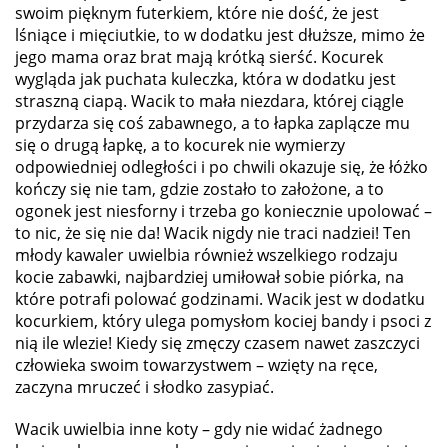
swoim pięknym futerkiem, które nie dość, że jest
lśniące i mięciutkie, to w dodatku jest dłuższe, mimo że
jego mama oraz brat mają krótką sierść. Kocurek
wygląda jak puchata kuleczka, która w dodatku jest
straszną ciapą. Wacik to mała niezdara, której ciągle
przydarza się coś zabawnego, a to łapka zaplącze mu
się o drugą łapkę, a to kocurek nie wymierzy
odpowiedniej odległości i po chwili okazuje się, że łóżko
kończy się nie tam, gdzie zostało to założone, a to
ogonek jest niesforny i trzeba go koniecznie upolować –
to nic, że się nie da! Wacik nigdy nie traci nadziei! Ten
młody kawaler uwielbia również wszelkiego rodzaju
kocie zabawki, najbardziej umiłował sobie piórka, na
które potrafi polować godzinami. Wacik jest w dodatku
kocurkiem, który ulega pomysłom kociej bandy i psoci z
nią ile wlezie! Kiedy się zmęczy czasem nawet zaszczyci
człowieka swoim towarzystwem – wzięty na ręce,
zaczyna mruczeć i słodko zasypiać.
Wacik uwielbia inne koty – gdy nie widać żadnego