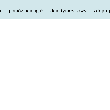
i
pomóż pomagać
dom tymczasowy
adoptuj