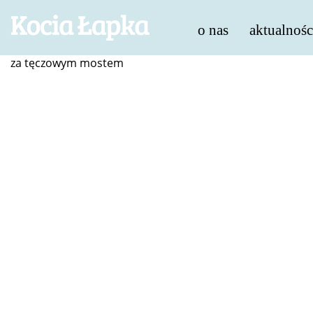
o nas
aktualnośc
za tęczowym mostem