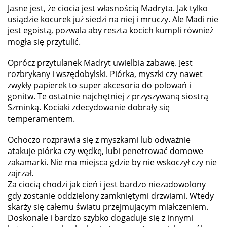
Jasne jest, że ciocia jest własnością Madryta. Jak tylko
usiądzie kocurek już siedzi na niej i mruczy. Ale Madi nie
jest egoistą, pozwala aby reszta kocich kumpli również
mogła się przytulić.
Oprócz przytulanek Madryt uwielbia zabawę. Jest
rozbrykany i wszędobylski. Piórka, myszki czy nawet
zwykły papierek to super akcesoria do polowań i
gonitw. Te ostatnie najchętniej z przyszywaną siostrą
Szminką. Kociaki zdecydowanie dobrały się
temperamentem.
Ochoczo rozprawia się z myszkami lub odważnie
atakuje piórka czy wędkę, lubi penetrować domowe
zakamarki. Nie ma miejsca gdzie by nie wskoczył czy nie
zajrzał.
Za ciocią chodzi jak cień i jest bardzo niezadowolony
gdy zostanie oddzielony zamkniętymi drzwiami. Wtedy
skarży się całemu światu przejmującym miałczeniem.
Doskonale i bardzo szybko dogaduje się z innymi