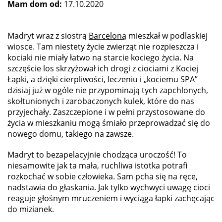
Mam dom od:
17.10.2020
Madryt wraz z siostrą
Barceloną
mieszkał w podlaskiej
wiosce. Tam niestety życie zwierząt nie rozpieszcza i
kociaki nie miały łatwo na starcie kociego życia. Na
szczęście los skrzyżował ich drogi z ciociami z Kociej
Łapki, a dzięki cierpliwości, leczeniu i „kociemu SPA”
dzisiaj już w ogóle nie przypominają tych zapchlonych,
skołtunionych i zarobaczonych kulek, które do nas
przyjechały. Zaszczepione i w pełni przystosowane do
życia w mieszkaniu mogą śmiało przeprowadzać się do
nowego domu, takiego na zawsze.
Madryt to bezapelacyjnie chodząca uroczość! To
niesamowite jak ta mała, ruchliwa istotka potrafi
rozkochać w sobie człowieka. Sam pcha się na ręce,
nadstawia do głaskania. Jak tylko wychwyci uwagę cioci
reaguje głośnym mruczeniem i wyciąga łapki zachęcając
do mizianek.