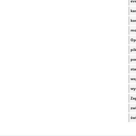
ev
ka
ko
mo
Op
pi
po
sta
wsp
wy
Za
zwi
św