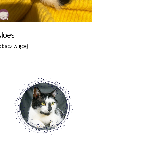
loes
obacz więcej