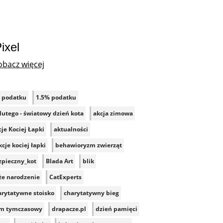
ixel
obacz więcej
 podatku
1.5% podatku
lutego - światowy dzień kota
akcja zimowa
je Kociej Łapki
aktualności
cje kociej łapki
behawioryzm zwierząt
zpieczny_kot
Blada Art
blik
że narodzenie
CatExperts
arytatywne stoisko
charytatywny bieg
m tymczasowy
drapacze.pl
dzień pamięci