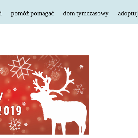
i
pomóż pomagać
dom tymczasowy
adoptuj