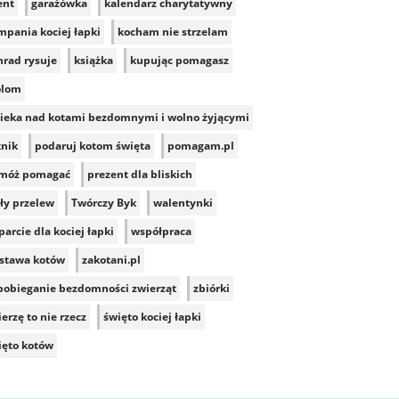
ent
garażówka
kalendarz charytatywny
mpania kociej łapki
kocham nie strzelam
nrad rysuje
książka
kupując pomagasz
lom
ieka nad kotami bezdomnymi i wolno żyjącymi
knik
podaruj kotom święta
pomagam.pl
móż pomagać
prezent dla bliskich
ły przelew
Twórczy Byk
walentynki
arcie dla kociej łapki
współpraca
stawa kotów
zakotani.pl
pobieganie bezdomności zwierząt
zbiórki
erzę to nie rzecz
święto kociej łapki
ięto kotów