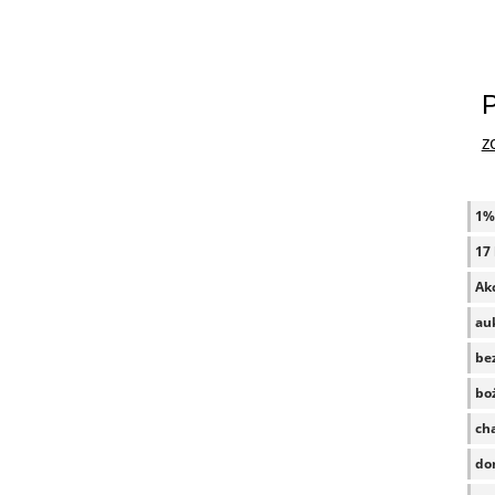
P
z
1%
17 
Akc
auk
be
bo
ch
do