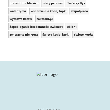
prezent dla bliskich
stały przelew
Twórczy Byk
walentynki
wsparcie dla kociej łapki
współpraca
wystawa kotów
zakotani.pl
Zapobieganie bezdomności zwierząt
zbiórki
zwierzę to nie rzecz
święto kociej łapki
święto kotów
facebook
instagram
youtube