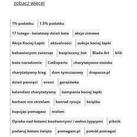
zobacz więcej
1% podatku
1.5% podatku
17 lutego - światowy dzień kota
akcja zimowa
Akcje Kociej Łapki
aktualności
aukcje kociej łapki
behawioryzm zwierząt
bezpieczny_kot
Blada Art
blik
boże narodzenie
CatExperts
charytatywne stoisko
charytatywny bieg
dom tymczasowy
drapacze.pl
dzień pamięci
event
garażówka
kalendarz charytatywny
kampania kociej łapki
kocham nie strzelam
konrad rysuje
książka
kupując pomagasz
molom
Opieka nad kotami bezdomnymi i wolno żyjącymi
piknik
podaruj kotom święta
pomagam.pl
pomóż pomagać