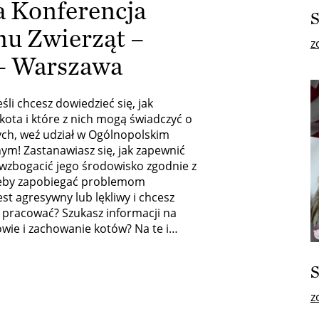
a Konferencja
S
u Zwierząt –
z
 – Warszawa
śli chcesz dowiedzieć się, jak
ota i które z nich mogą świadczyć o
ch, weź udział w Ogólnopolskim
ym! Zastanawiasz się, jak zapewnić
 wzbogacić jego środowisko zgodnie z
żeby zapobiegać problemom
st agresywny lub lękliwy i chcesz
m pracować? Szukasz informacji na
wie i zachowanie kotów? Na te i…
z