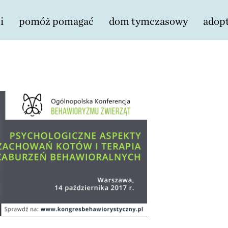
i
pomóż pomagać
dom tymczasowy
adop