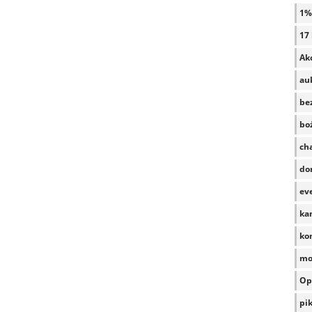
1%
17 
Akc
auk
be
bo
ch
do
ev
ka
ko
mo
Op
pi