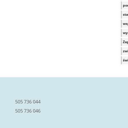
po
sta
wsp
wy
Za
zwi
św
505 736 044
505 736 046