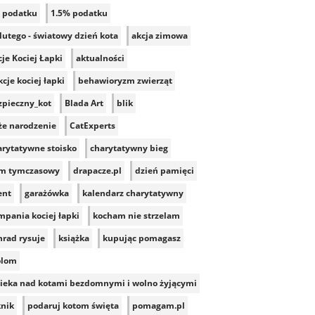
 podatku
1.5% podatku
lutego - światowy dzień kota
akcja zimowa
je Kociej Łapki
aktualności
cje kociej łapki
behawioryzm zwierząt
zpieczny_kot
Blada Art
blik
że narodzenie
CatExperts
arytatywne stoisko
charytatywny bieg
m tymczasowy
drapacze.pl
dzień pamięci
ent
garażówka
kalendarz charytatywny
mpania kociej łapki
kocham nie strzelam
nrad rysuje
książka
kupując pomagasz
lom
ieka nad kotami bezdomnymi i wolno żyjącymi
knik
podaruj kotom święta
pomagam.pl