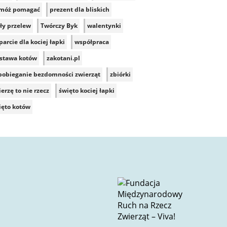
móż pomagać
prezent dla bliskich
ły przelew
Twórczy Byk
walentynki
arcie dla kociej łapki
współpraca
stawa kotów
zakotani.pl
pobieganie bezdomności zwierząt
zbiórki
erzę to nie rzecz
święto kociej łapki
ięto kotów